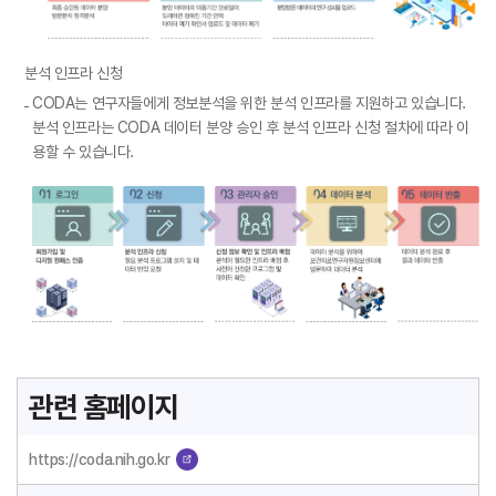
원
패
0
스
분석 인프라 신청
1
인
로
CODA는 연구자들에게 정보분석을 위한 분석 인프라를 지원하고 있습니다.
증
그
분석 인프라는 CODA 데이터 분양 승인 후 분석 인프라 신청 절차에 따라 이
0
인
용할 수 있습니다.
2
회
신
원
청
가
등
입
록
및
·
디
기
지
탁
0
털
과
1
원
제
로
패
관련 홈페이지
정
그
스
보
인
인
입
회
https://coda.nih.go.kr
증
력
원
0