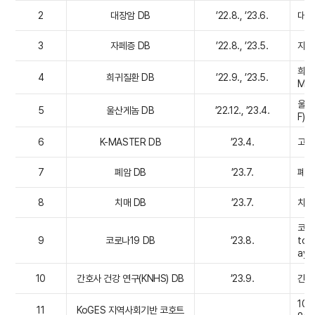
2
대장암 DB
’22.8., ’23.6.
대장암
3
자페증 DB
’22.8., ’23.5.
자폐증
희귀질
4
희귀질환 DB
’22.9., ’23.5.
M, 
울산시
5
울산게놈 DB
’22.12., ’23.4.
F) 
6
K-MASTER DB
’23.4.
고형암
7
폐암 DB
’23.7.
폐암 
8
치매 DB
’23.7.
치매 
코로나
9
코로나19 DB
’23.8.
tok
ay) 
10
간호사 건강 연구(KNHS) DB
’23.9.
간호
10,
11
KoGES 지역사회기반 코호트