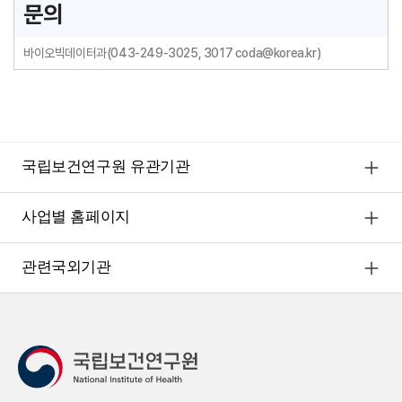
등
가
문의
2
록
입
검
·
및
바이오빅데이터과(043-249-3025, 3017 coda@korea.kr)
색
기
디
보
탁
지
건
하
털
의
고
원
료
자
패
연
하
스
국립보건연구원 유관기관
구
는
인
자
과
증
원
사업별 홈페이지
제
0
정
정
2
보
보
신
관련국외기관
센
및
청
터
기
분
시
탁
석
스
신
인
템
청
프
에
자
라
등
정
신