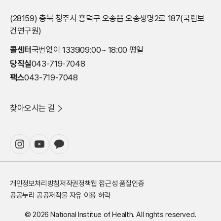
록
보
청
되
(28159) 충북 청주시 흥덕구 오송읍 오송생명2로 187(국립보
등
필
어
건연구원)
록
요
있
등
분
는
콜센터
국번없이 1339
09:00~ 18:00 평일
록
석
데
당직실
043-719-7048
·
프
이
기
로
팩스
043-719-7048
터
탁
그
를
필
램
원
찾아오시는 길
수
설
하
서
치
는
류
및
검
등
데
색
록
이
조
등
터
건
록
반
에
개인정보처리방침
저작권정책
웹 접근성 품질인증
·
입
따
기
요
공공누리 공공저작물 자유 이용 허락
라
탁
청
검
© 2026 National Institue of Health. All rights reserved.
심
0
색