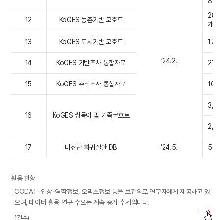
89개
28,
12
KoGES 농촌기반 코호트
개)
13
KoGES 도시기반 코호트
173
’24.2.
14
KoGES 기반조사 통합자료
211
15
KoGES 추적조사 통합자료
10
3,2
16
KoGES 쌍둥이 및 가족코호트
2,0
17
미진단 희귀질환 DB
’24.5.
56
활용 현황
CODA는 임상･역학정보, 오믹스정보 등을 보건의료 연구자에게 제공하고 있
으며, 데이터 활용 연구 수요는 계속 증가 추세입니다.