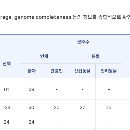
ty, coverage, genome completeness 등의 정보를 종합
균주수
인체
동물
전체
환자
건강인
산업동물
반려동물
61
59
-
-
-
124
30
20
27
16
24
24
-
-
-