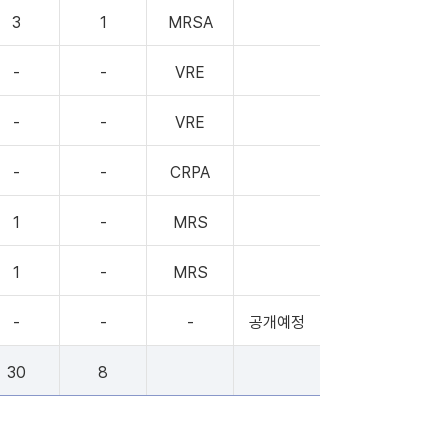
3
1
MRSA
-
-
VRE
-
-
VRE
-
-
CRPA
1
-
MRS
1
-
MRS
-
-
-
공개예정
30
8