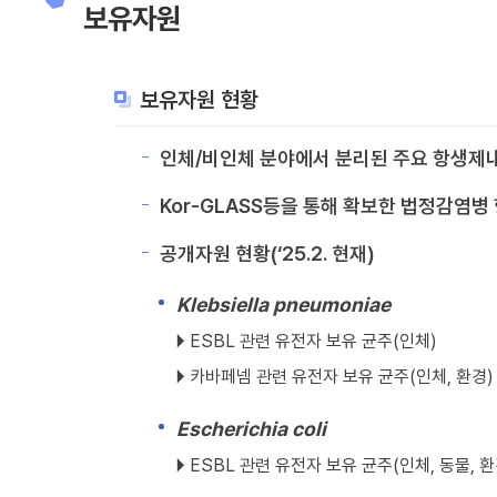
보유자원
실물균주
(NCCP
또는
보유자원 현황
약제내성연구과)
인체/비인체 분야에서 분리된 주요 항생제내
항생제
내성
Kor-GLASS등을 통해 확보한 법정감염
특성정보
공개자원 현황(‘25.2. 현재)
Klebsiella pneumoniae
🞂 ESBL 관련 유전자 보유 균주(인체)
🞂 카바페넴 관련 유전자 보유 균주(인체, 환경)
Escherichia coli
🞂 ESBL 관련 유전자 보유 균주(인체, 동물, 환