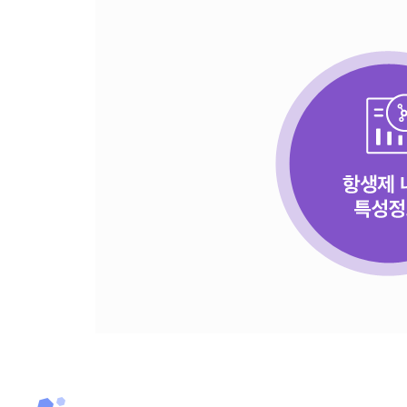
다제내성균
유전체
데이터