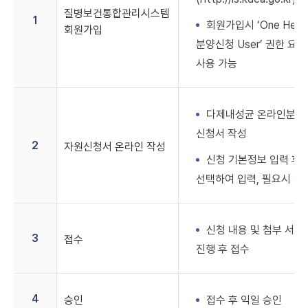
질병보건통합관리시스템
작성
1
회원가입시 ‘One Hea
회원가입
3.
분양신청 User’ 권한 
접수
사용 가능
4.
승인
5.
다제내성균 온라인분양
다운로드
신청서 작성
2
자원신청서 온라인 작성
신청 기본정보 입력 후
선택하여 입력, 필요시 첨
신청 내용 및 첨부 서류
3
접수
진행 후 접수
4
승인
접수 후 익일 승인