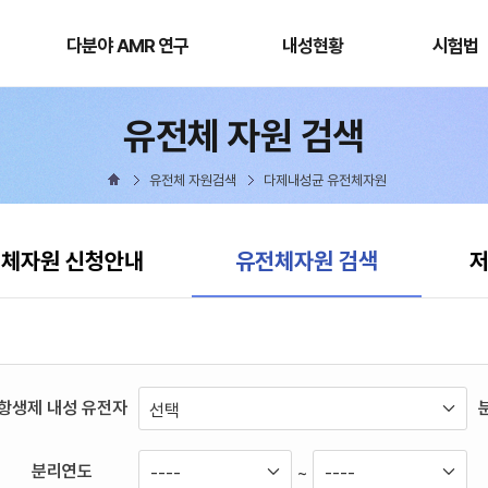
다분야
내성현황
시험법
AMR
다분야 AMR 연구
내성현황
시험법
연구
유전체 자원 검색
유전체 자원검색
다제내성균 유전체자원
현재 선택됨
체자원 신청안내
유전체자원 검색
저
항생제 내성 유전자
선택
분리연도
~