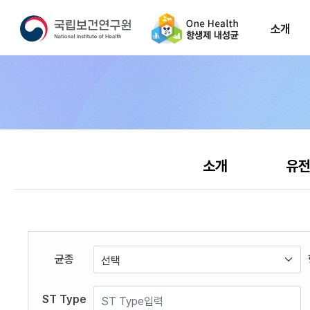
소개
소개
소개
유전
균종
ST Type