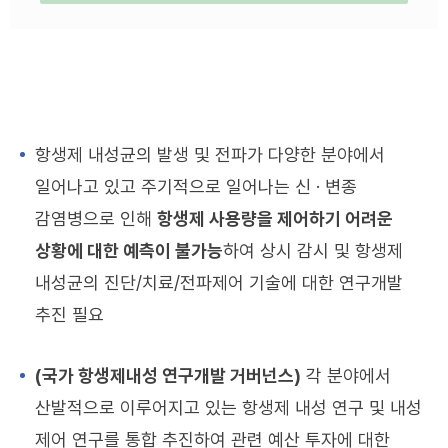
제2차
국가
항생제내성관리대책
('21~'25)
비전
항생제 내성균의 발생 및 전파가 다양한 분야에서
사람
.
일어나고 있고 주기적으로 일어나는 신 · 변종
동물
감염병으로 인해
항생제 사용량을 제어하기 어려운
.
상황에 대한 예측이 불가능
하여 상시 감시 및 항생제
환경의
내성균의 진단/치료/전파제어 기술에 대한 연구개발
항생제
추진 필요
내성
관리를
(국가 항생제내성 연구개발 거버넌스)
각 분야에서
통해
산발적으로 이루어지고 있는 항생제 내성 연구 및 내성
국민의
지속가능한
제어 연구를 통합 추진하여 관련 예산 투자에 대한