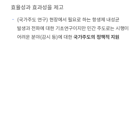
건강
효율성과 효과성을 제고
달성
(국가주도 연구) 현장에서 필요로 하는 항생제 내성균
발생과 전파에 대한 기초연구이지만 민간 주도로는 시행이
목표
어려운 분야(감시 등)에 대한
국가주도의 정책적 지원
1.꼭
필요한
곳에
항생제
양 . 종류
적정
사용하여
항생제
내성균
감소
인체:
항생제