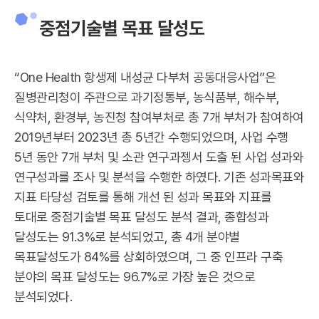
5년간
중점기술별 목표 달성도
총
투자액
총
“One Health 항생제 내성균 다부처 공동대응사업”은
424.7억
질병관리청이 주관으로 과기정통부, 농식품부, 해수부,
식약처, 환경부, 농진청 참여부처로 총 7개 부처가 참여하여
적정사용
2019년부터 2023년 총 5년간 수행되었으며, 사업 수행
총
5년 동안 7개 부처 및 소관 연구과젱서 도출 된 사업 성과와
39.9억,
연구성과를 조사 및 분석을 수행한 하였다. 기존 성과목표와
내성/
지표 타당성 검토를 통해 개선 된 성과 목표와 지표를
전파기전
토대로 중점기술별 목표 달성도 분석 결과, 종합성과
총
달성도는 91.3%로 분석되었고, 총 4개 분야별
197.8억,
목표달성도가 84%를 상회하였으며, 그 중 인프라 구축
인프라/
분야의 목표 달성도는 96.7%로 가장 높은 것으로
감시
분석되었다.
총