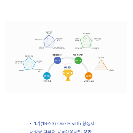
161.7억,
진단법
개발
총
47.7억,
치료제개발
총
77.2억
중점기술별
목표
달성도
91.3%
인프라
1기(19-23) One Health 항생제
구축
내성균 다부처 공동대응사업 성과