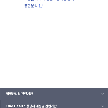
96.7%
통합분석
표준시험법
개발,
표준실험실
구축,
통합
데이터베이스
구축,
생물자원화,
One
Health적
연구기반
마련
내성
질병관리청 관련기관
실태조사
96.7%
One Health 항생제 내성균 관련기관