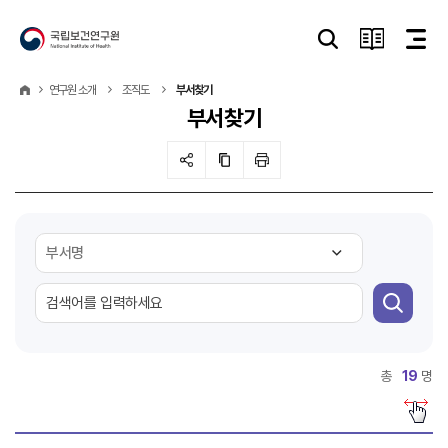
연구원 소개
조직도
부서찾기
부서찾기
총
19
명