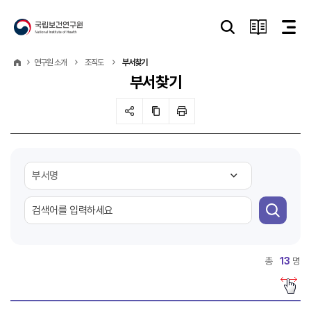
연구원 소개
조직도
부서찾기
부서찾기
총
13
명