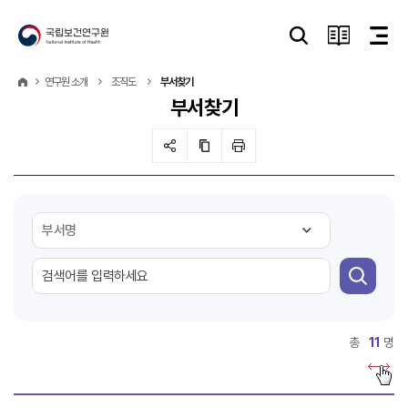
연구원 소개
조직도
부서찾기
부서찾기
총
11
명