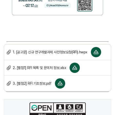
1. [공고문] 신규 연구개발과제 사전정보요청(RFI).hwpx
2. [별첨1] RFI 목록 및 문의처 정보.xlsx
3. [별첨2] RFI 기초정보.pdf