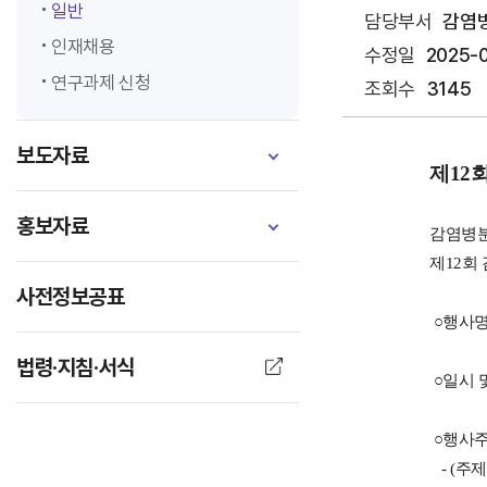
일반
담당부서
감염
인재채용
수정일
2025-
연구과제 신청
조회수
3145
보도자료
제12
홍보자료
감염병분
제12회
사전정보공표
○행사명
법령·지침·서식
○일시 및 
○행사
- (주