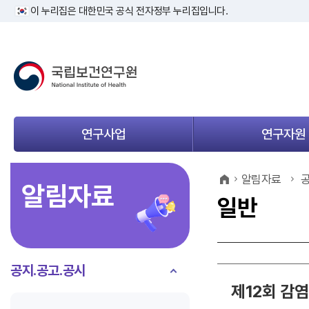
이 누리집은 대한민국 공식 전자정부 누리집입니다.
연구사업
연구자원
메
메
뉴
뉴
열
열
알림자료
공
알림자료
기
기
일반
공지.공고.공시
제12회 감