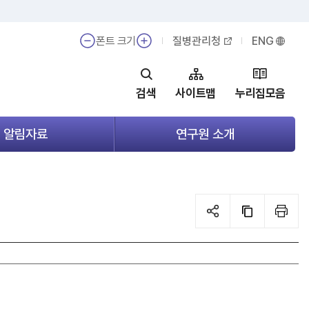
폰트 크기
질병관리청
ENG
검색
사이트맵
누리집모음
알림자료
연구원 소개
메
메
뉴
뉴
열
열
기
기