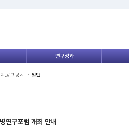
연구성과
메
뉴
열
지.공고.공시
일반
기
염병연구포럼 개최 안내