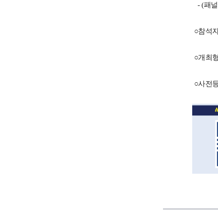
- (패
○참석자
○개최형
○사전등록: